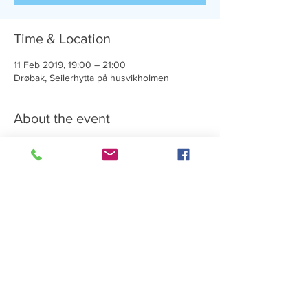
Time & Location
11 Feb 2019, 19:00 – 21:00
Drøbak, Seilerhytta på husvikholmen
About the event
Årets første styremøte med gjennomgang 
av økonomi og planer for året
Share this event