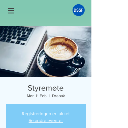
Styremøte
Mon 11 Feb
  |  
Drøbak
Registreringen er lukket
Se andre eventer